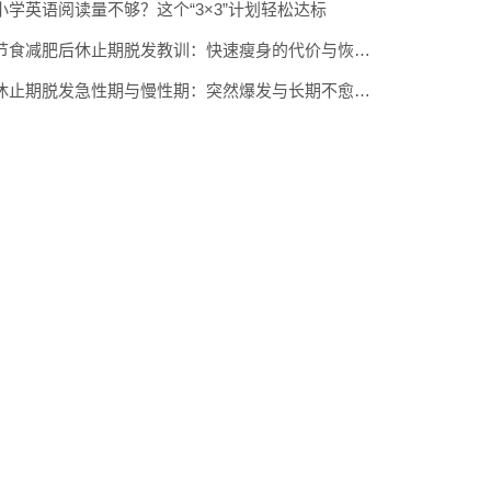
小学英语阅读量不够？这个“3×3”计划轻松达标
节食减肥后休止期脱发教训：快速瘦身的代价与恢复经验
休止期脱发急性期与慢性期：突然爆发与长期不愈不同应对