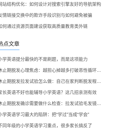
网站结构优化：如何设计对搜索引擎友好的导航架构
友情链接交换中的欺诈手段识别与如何避免被骗
如何通过资源页面建设获取高质量教育类外链
热点文章
小学英语提分最快的不是刷题，而是这项能力
休止期脱发心理焦虑：越担心掉越多打破恶性循环的方法
休止期脱发拉发试验怎么做：自己在家判断脱发程度的简单方法
家长英语不好也能辅导小学英语？这几招亲测有效
休止期脱发确诊需要做什么检查：拉发试验毛发镜还是抽血
小学英语学习最大的陷阱：把“学过”当成“学会”
不同年级的小学英语学习重点，很多家长搞反了