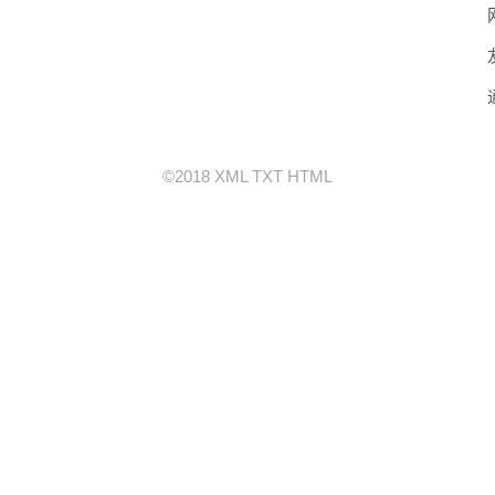
©2018
XML
TXT
HTML